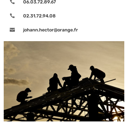

06.03.72.89.67

02.31.72.94.08

johann.hector@orange.fr