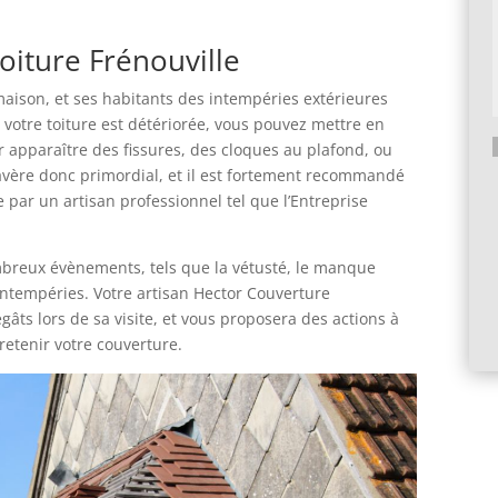
oiture Frénouville
 maison, et ses habitants des intempéries extérieures
ue votre toiture est détériorée, vous pouvez mettre en
voir apparaître des fissures, des cloques au plafond, ou
s’avère donc primordial, et il est fortement recommandé
A
e par un artisan professionnel tel que l’Entreprise
l
t
e
mbreux évènements, tels que la vétusté, le manque
r
intempéries. Votre artisan Hector Couverture
n
ts lors de sa visite, et vous proposera des actions à
a
retenir votre couverture.
t
i
v
e
: