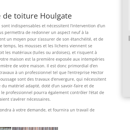
 de toiture Houlgate
 sont indispensables et nécessitent l’intervention d’un
ous permettra de redonner un aspect neuf à la
ent un moyen pour s’assurer de son étanchéité, et de
 temps, les mousses et les lichens viennent se
A
it les matériaux (tuiles ou ardoises), et risquent à
l
 votre maison est la première exposée aux intempéries
t
première de votre maison. Il est donc primordial d’en
e
 travaux à un professionnel tel que l’entreprise Hector
r
oussage sont des travaux d’envergure, qui nécessitent
n
 du matériel adapté, doté d’un savoir-faire et de
a
 le professionnel pourra également contrôler l’état de
t
raient s’avérer nécessaires.
i
v
ndra à votre demande, et fournira un travail de
e
: