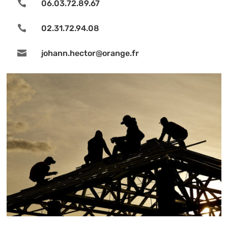

06.03.72.89.67

02.31.72.94.08

johann.hector@orange.fr