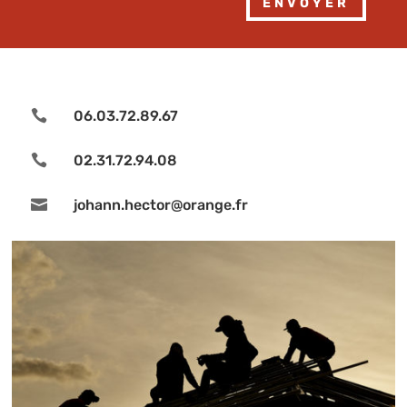
Alternative:
ENVOYER

06.03.72.89.67

02.31.72.94.08

johann.hector@orange.fr