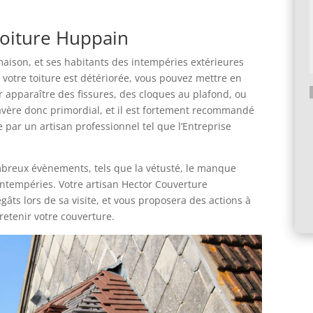
toiture Huppain
 maison, et ses habitants des intempéries extérieures
ue votre toiture est détériorée, vous pouvez mettre en
voir apparaître des fissures, des cloques au plafond, ou
s’avère donc primordial, et il est fortement recommandé
A
e par un artisan professionnel tel que l’Entreprise
l
t
e
mbreux évènements, tels que la vétusté, le manque
r
intempéries. Votre artisan Hector Couverture
n
ts lors de sa visite, et vous proposera des actions à
a
retenir votre couverture.
t
i
v
e
: