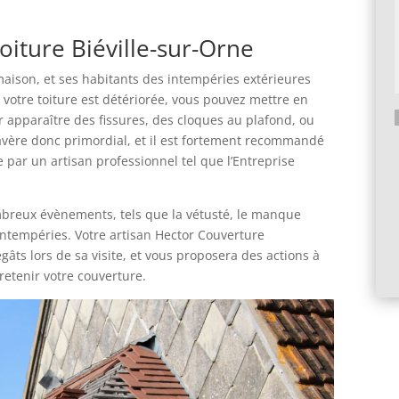
oiture Biéville-sur-Orne
 maison, et ses habitants des intempéries extérieures
ue votre toiture est détériorée, vous pouvez mettre en
voir apparaître des fissures, des cloques au plafond, ou
s’avère donc primordial, et il est fortement recommandé
A
e par un artisan professionnel tel que l’Entreprise
l
t
e
mbreux évènements, tels que la vétusté, le manque
r
intempéries. Votre artisan Hector Couverture
n
ts lors de sa visite, et vous proposera des actions à
a
retenir votre couverture.
t
i
v
e
: