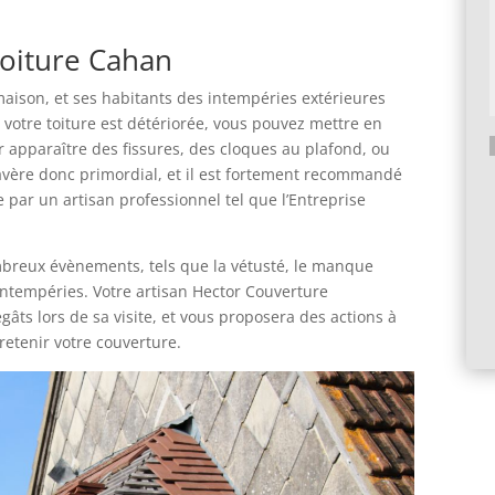
toiture Cahan
 maison, et ses habitants des intempéries extérieures
ue votre toiture est détériorée, vous pouvez mettre en
voir apparaître des fissures, des cloques au plafond, ou
s’avère donc primordial, et il est fortement recommandé
A
e par un artisan professionnel tel que l’Entreprise
l
t
e
mbreux évènements, tels que la vétusté, le manque
r
intempéries. Votre artisan Hector Couverture
n
ts lors de sa visite, et vous proposera des actions à
a
retenir votre couverture.
t
i
v
e
: