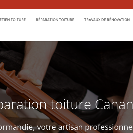
ETIEN TOITURE
RÉPARATION TOITURE
TRAVAUX DE RÉNOVATION
aration toiture Caha
rmandie, votre artisan professionne