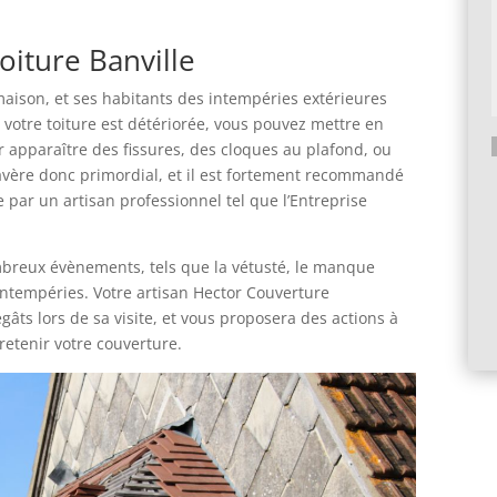
oiture Banville
 maison, et ses habitants des intempéries extérieures
ue votre toiture est détériorée, vous pouvez mettre en
voir apparaître des fissures, des cloques au plafond, ou
s’avère donc primordial, et il est fortement recommandé
A
e par un artisan professionnel tel que l’Entreprise
l
t
e
mbreux évènements, tels que la vétusté, le manque
r
intempéries. Votre artisan Hector Couverture
n
ts lors de sa visite, et vous proposera des actions à
a
retenir votre couverture.
t
i
v
e
: