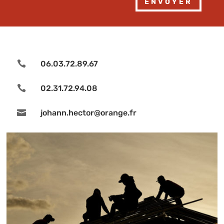
Alternative:
ENVOYER

06.03.72.89.67

02.31.72.94.08

johann.hector@orange.fr