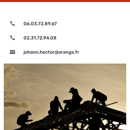

06.03.72.89.67

02.31.72.94.08

johann.hector@orange.fr