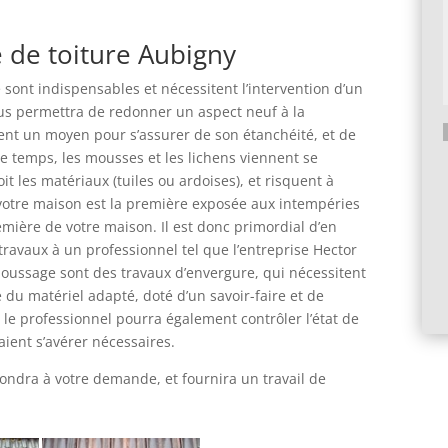
 de toiture Aubigny
 sont indispensables et nécessitent l’intervention d’un
ous permettra de redonner un aspect neuf à la
ent un moyen pour s’assurer de son étanchéité, et de
 temps, les mousses et les lichens viennent se
A
it les matériaux (tuiles ou ardoises), et risquent à
l
 votre maison est la première exposée aux intempéries
t
première de votre maison. Il est donc primordial d’en
e
 travaux à un professionnel tel que l’entreprise Hector
r
oussage sont des travaux d’envergure, qui nécessitent
n
 du matériel adapté, doté d’un savoir-faire et de
a
 le professionnel pourra également contrôler l’état de
t
raient s’avérer nécessaires.
i
v
ndra à votre demande, et fournira un travail de
e
: